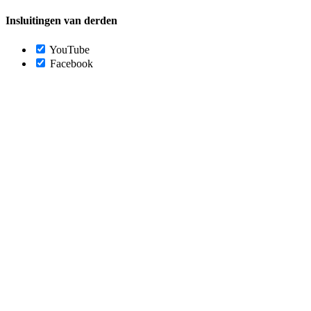
Insluitingen van derden
YouTube
Facebook
Ga
naar
de
bovenkant