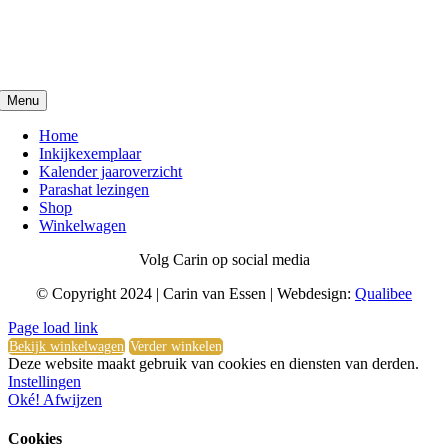
Menu
Home
Inkijkexemplaar
Kalender jaaroverzicht
Parashat lezingen
Shop
Winkelwagen
Volg Carin op social media
© Copyright 2024 | Carin van Essen | Webdesign:
Qualibee
Toggle
Page load link
Sliding
Bekijk winkelwagen
Verder winkelen
Bar
Deze website maakt gebruik van cookies en diensten van derden.
Area
Instellingen
Oké!
Afwijzen
Cookies