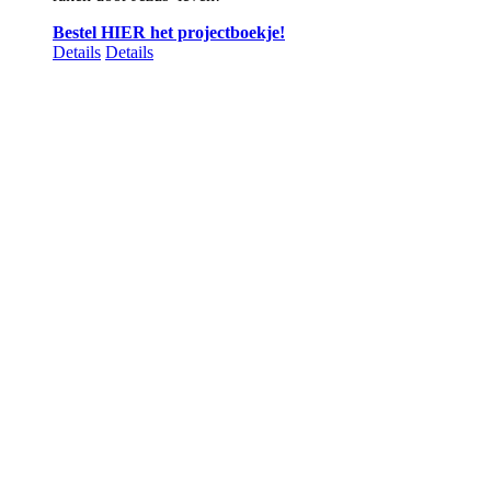
Bestel HIER het projectboekje!
Details
Details