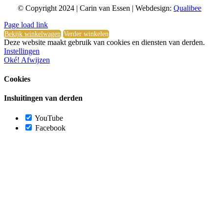
© Copyright 2024 | Carin van Essen | Webdesign:
Qualibee
Toggle
Page load link
Sliding
Bekijk winkelwagen
Verder winkelen
Bar
Deze website maakt gebruik van cookies en diensten van derden.
Area
Instellingen
Oké!
Afwijzen
Cookies
Insluitingen van derden
YouTube
Facebook
Ga
naar
de
bovenkant