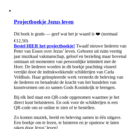
Projectboekje Jezus leven
Dit boek is gratis — geef wat het je waard is ❤️ (normaal
€12,50)
Bestel HIER het projectboekje!
Twaalf nieuwe liederen van
Peter van Essen over Jezus’ leven. Geboren uit ruim veertig
jaar muzikaal vakmanschap, geloof en bezieling maar bovenal
ontstaan uit momenten van persoonlijke intimiteit met de
Heer.
De liederen worden in dit boekje prachting visueel
verrijkt door de indrukwekkende schilderijen van Carla
Veldhuis. Haar geïnspireerde werk versterkt de beleving van
de liederen en benadrukt de kracht van het bundelen van
kunstvormen om zo samen Gods Koninkrijk te brengen.
Bij elk lied staat een QR-code opgenomen waarmee je het
direct kunt beluisteren. En ook voor de schilderijen is een
QR-code om ze online te zien of te bestellen.
Zo komen muziek, beeld en beleving samen in
één uitgave.
Een boekje om te lezen, te luisteren en je opnieuw te laten
raken door Jezus’ leven!