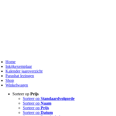
oggle
avigation
Home
Inkijkexemplaar
Kalender jaaroverzicht
Parashat lezingen
Shop
Winkelwagen
Sorteer op
Prijs
Sorteer op
Standaardvolgorde
Sorteer op
Naam
Sorteer op
Prijs
Sorteer op
Datum