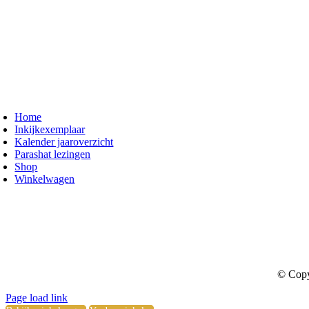
oggle
avigation
Home
Inkijkexemplaar
Kalender jaaroverzicht
Parashat lezingen
Shop
Winkelwagen
© Copy
Toggle
Page load link