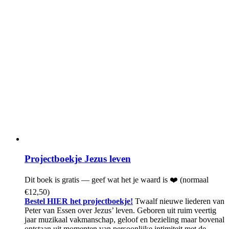
Projectboekje Jezus leven
Dit boek is gratis — geef wat het je waard is ❤️ (normaal
€12,50)
Bestel HIER het projectboekje!
Twaalf nieuwe liederen van
Peter van Essen over Jezus’ leven. Geboren uit ruim veertig
jaar muzikaal vakmanschap, geloof en bezieling maar bovenal
ontstaan uit momenten van persoonlijke intimiteit met de