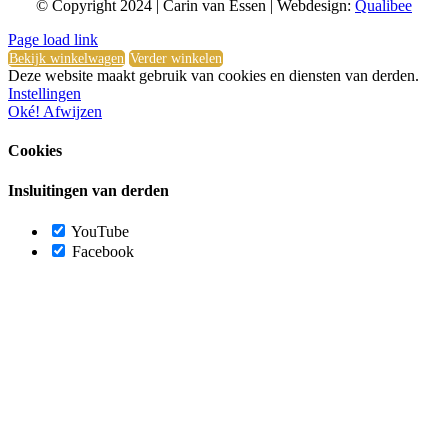
© Copyright 2024 | Carin van Essen | Webdesign:
Qualibee
Toggle
Page load link
Sliding
Bekijk winkelwagen
Verder winkelen
Bar
Deze website maakt gebruik van cookies en diensten van derden.
Area
Instellingen
Oké!
Afwijzen
Cookies
Insluitingen van derden
YouTube
Facebook
Ga
naar
de
bovenkant